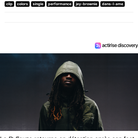
clip
colors
single
performance
jey-brownie
dans-l-ame