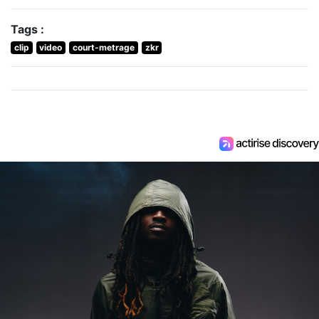
Tags :
clip
video
court-metrage
zkr