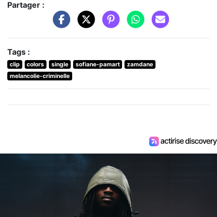
Partager :
Tags :
clip
colors
single
sofiane-pamart
zamdane
melancolie-criminelle