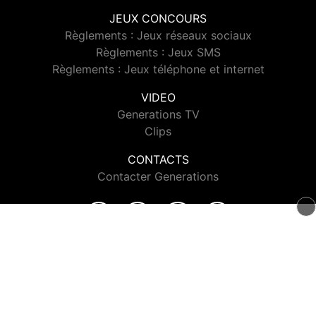
JEUX CONCOURS
Règlements : Jeux réseaux sociaux
Règlements : Jeux SMS
Règlements : Jeux téléphone et internet
VIDEO
Generations TV
Clips
CONTACTS
Contacter Generations
© 2026 Generations Tous droits réservés.
Signaler un contenu
-
Mentions légales
-
Politique de cookies
-
Contact