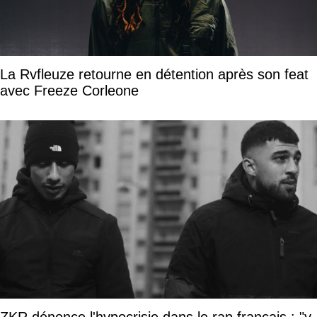
La Rvfleuze retourne en détention après son feat
avec Freeze Corleone
ZKR dénonce l'hypocrisie dans le rap français : "y