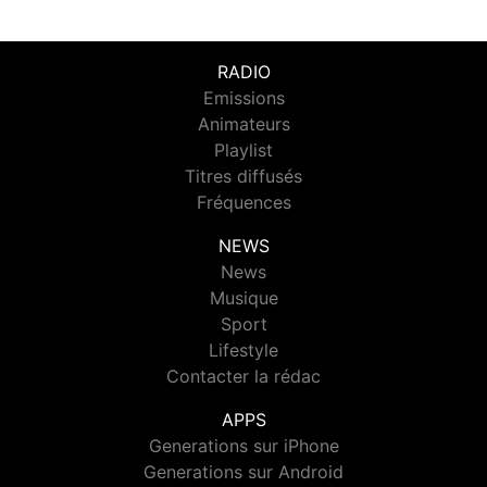
RADIO
Emissions
Animateurs
Playlist
Titres diffusés
Fréquences
NEWS
News
Musique
Sport
Lifestyle
Contacter la rédac
APPS
Generations sur iPhone
Generations sur Android