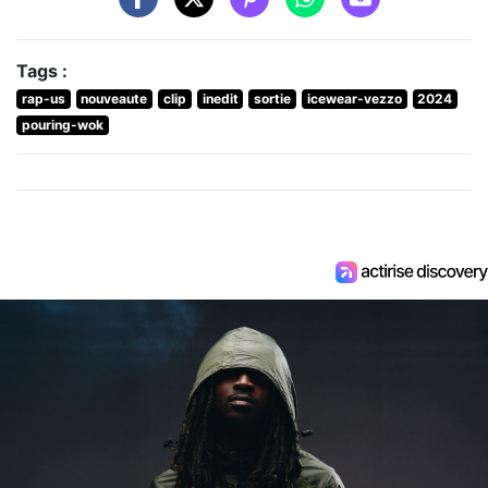
Tags :
rap-us
nouveaute
clip
inedit
sortie
icewear-vezzo
2024
pouring-wok