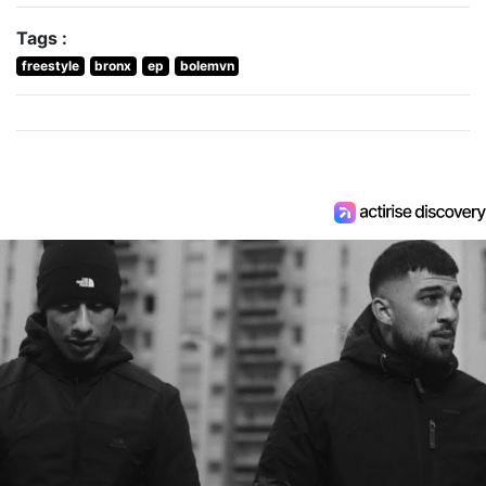
Tags :
freestyle
bronx
ep
bolemvn