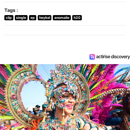
Tags :
clip
single
ep
heykel
anomalie
h20