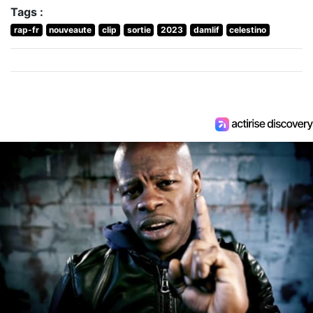
Tags :
rap-fr
nouveaute
clip
sortie
2023
damlif
celestino