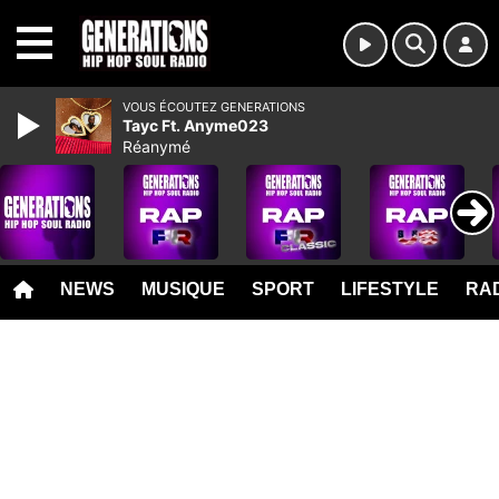
MENU
VOUS ÉCOUTEZ GENERATIONS
Tayc Ft. Anyme023
Réanymé
NEWS
MUSIQUE
SPORT
LIFESTYLE
RAD