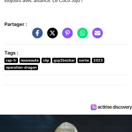
toujours avec aisance. Le Coco Jojo !
Partager :
Tags :
rap-fr
nouveaute
clip
guy2bezbar
sortie
2023
operation-dragon