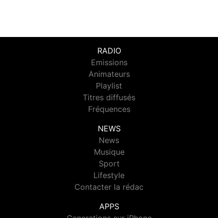
RADIO
Emissions
Animateurs
Playlist
Titres diffusés
Fréquences
NEWS
News
Musique
Sport
Lifestyle
Contacter la rédac
APPS