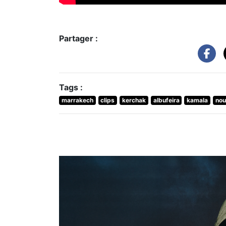
Partager :
Tags :
marrakech
clips
kerchak
albufeira
kamala
nou