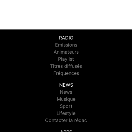
RADIO
Emissions
Animateurs
Playlist
Titres diffusés
Fréquences
NEWS
News
Musique
Sport
Lifestyle
Contacter la rédac