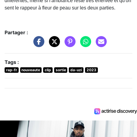
différentes, même si l'ambiance reste très énervée et qu'on
sent le rappeur à fleur de peau sur les deux parties.
Partager :
Tags :
rap-fr
nouveaute
clip
sortie
da-uzi
2023