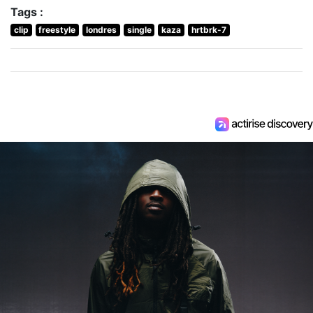
Tags :
clip
freestyle
londres
single
kaza
hrtbrk-7