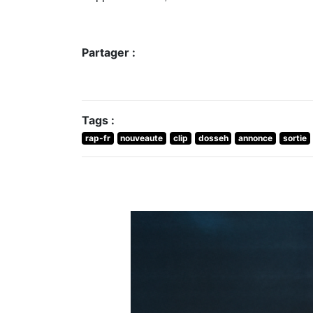
Partager :
Tags :
rap-fr
nouveaute
clip
dosseh
annonce
sortie