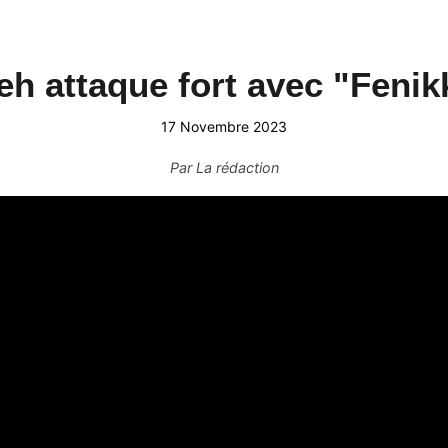
h attaque fort avec "Feni
17 Novembre 2023
Par
La rédaction