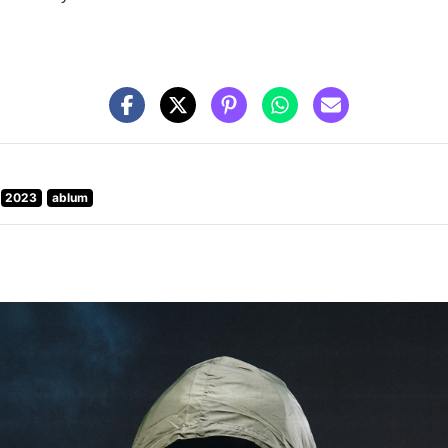
2023
ablum