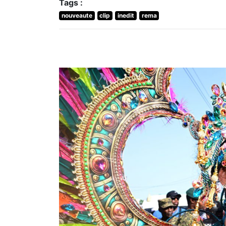
Tags :
nouveaute
clip
inedit
rema