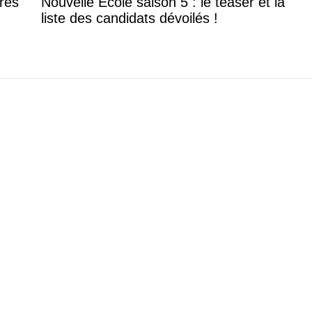
rès
Nouvelle Ecole saison 5 : le teaser et la
liste des candidats dévoilés !