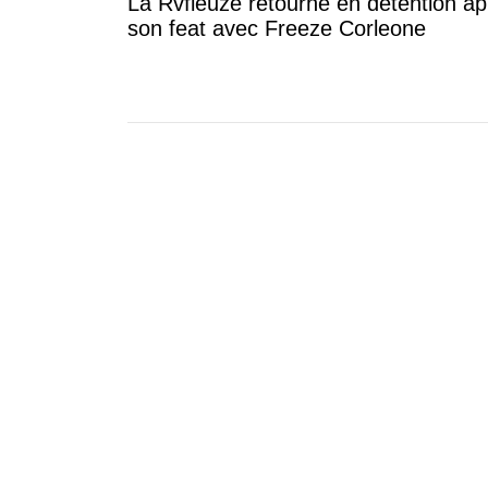
La Rvfleuze retourne en détention ap
son feat avec Freeze Corleone