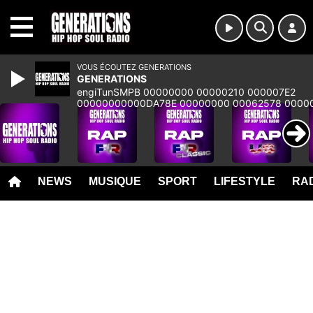
MENU
VOUS ÉCOUTEZ GENERATIONS
GENERATIONS
engiTunSMPB 00000000 00000210 000007E2
00000000000DA78E 00000000 00062578 0000
00000000 00000000 00000000 00000000 000
NEWS
MUSIQUE
SPORT
LIFESTYLE
RAD