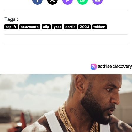
Tags :
rap-fr
nouveaute
clip
yaro
sortie
2023
tekken