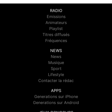
RADIO
Emissions
Animateurs
Playlist
Titres diffusés
Fréquences
NEWS
News
Musique
Sport
Lifestyle
Contacter la rédac
APPS
Generations sur iPhone
Generations sur Android