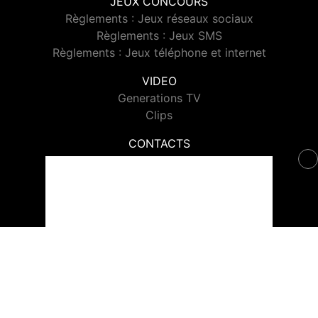
JEUX CONCOURS
Règlements : Jeux réseaux sociaux
Règlements : Jeux SMS
Règlements : Jeux téléphone et internet
VIDEO
Generations TV
Clips
CONTACTS
Contacter Generations
© 2026 Generations Tous droits réservés.
Signaler un contenu
-
Mentions légales
-
Politique de cookies
-
Contact