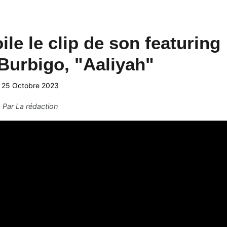
le le clip de son featuring
Burbigo, "Aaliyah"
25 Octobre 2023
Par
La rédaction