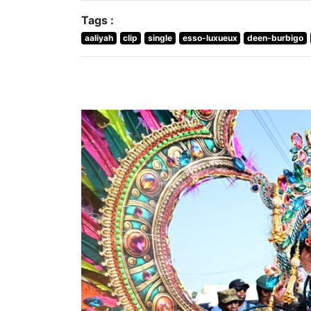
Tags :
aaliyah
clip
single
esso-luxueux
deen-burbigo