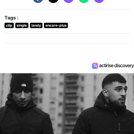
Tags :
clip
single
landy
encore-plus