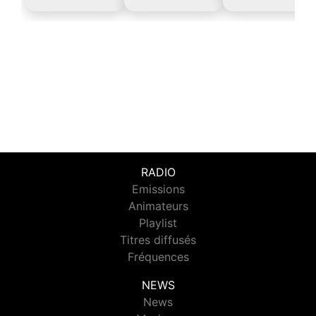
RADIO
Emissions
Animateurs
Playlist
Titres diffusés
Fréquences
NEWS
News