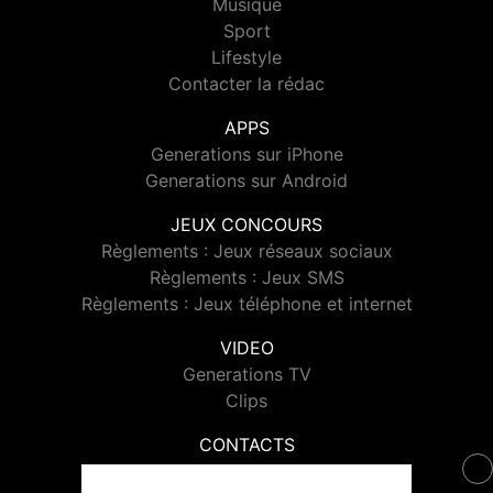
Musique
Sport
Lifestyle
Contacter la rédac
APPS
Generations sur iPhone
Generations sur Android
JEUX CONCOURS
Règlements : Jeux réseaux sociaux
Règlements : Jeux SMS
Règlements : Jeux téléphone et internet
VIDEO
Generations TV
Clips
CONTACTS
Contacter Generations