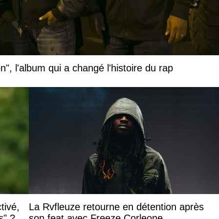
", l'album qui a changé l'histoire du rap
tivé,
La Rvfleuze retourne en détention après
s" ?
son feat avec Freeze Corleone