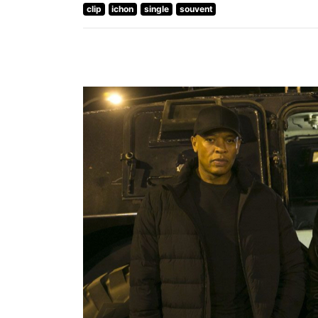
clip
ichon
single
souvent