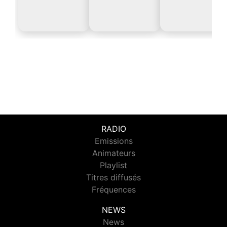
RADIO
Emissions
Animateurs
Playlist
Titres diffusés
Fréquences
NEWS
News