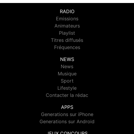
RADIO
Emissions
Animateurs
Playlist
Titres diffusés
Fréquences
NEWS
News
Musique
Sport
Lifestyle
Contacter la rédac
APPS
Generations sur iPhone
Generations sur Android
JEUX CONCOURS