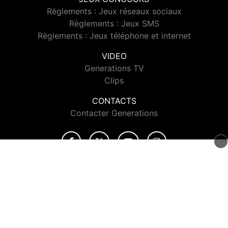
Règlements : Jeux réseaux sociaux
Règlements : Jeux SMS
Règlements : Jeux téléphone et internet
VIDEO
Generations TV
Clips
CONTACTS
Contacter Generations
© 2026 Generations Tous droits réservés.
Signaler un contenu
-
Mentions légales
-
Politique de cookies
-
Contact