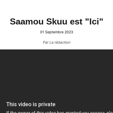
Saamou Skuu est "Ici"
01 Septembre 2023
Par
La rédaction