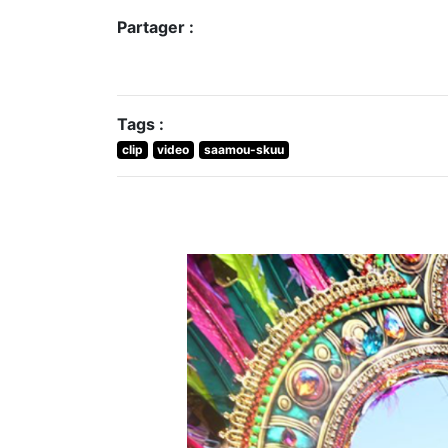
Partager :
Tags :
clip
video
saamou-skuu