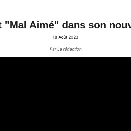
t "Mal Aimé" dans son nou
18 Août 2023
Par
La rédaction