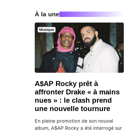
À la une
Musique
A$AP Rocky prêt à
affronter Drake « à mains
nues » : le clash prend
une nouvelle tournure
En pleine promotion de son nouvel
album, A$AP Rocky a été interrogé sur