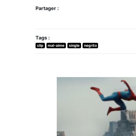
Partager :
Tags :
clip
mal-aime
single
negrito