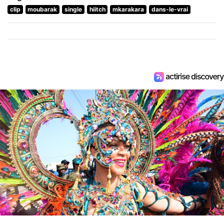
clip
moubarak
single
hiitch
mkarakara
dans-le-vrai