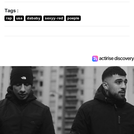
Tags :
rap
usa
dababy
sexyy-red
poeple