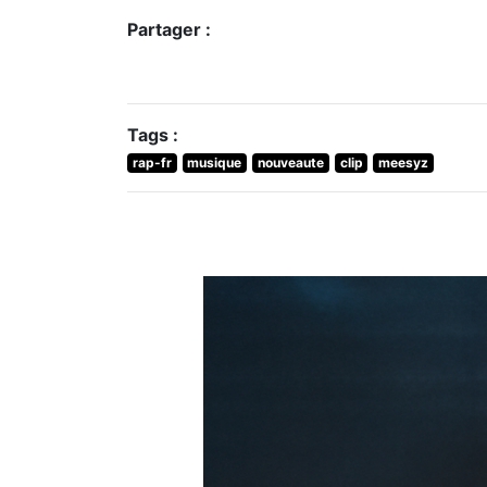
Partager :
Tags :
rap-fr
musique
nouveaute
clip
meesyz