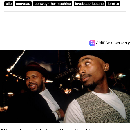
clip
nouveau
conway-the-machine
loveboat-luciano
loretto