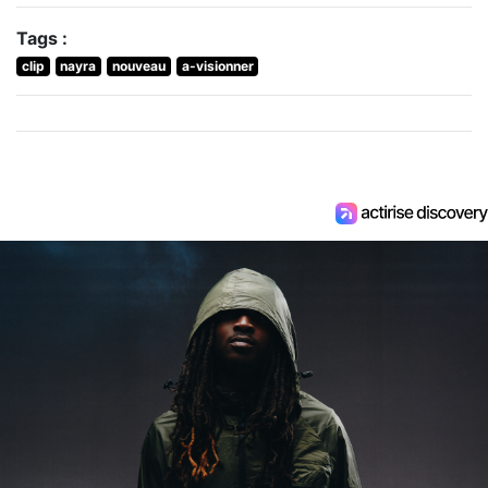
Tags :
clip
nayra
nouveau
a-visionner