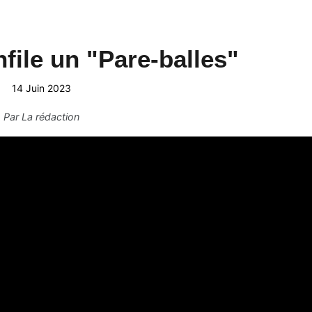
file un "Pare-balles"
14 Juin 2023
Par
La rédaction