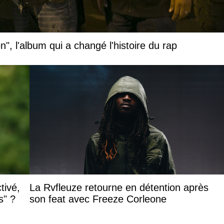
", l'album qui a changé l'histoire du rap
tivé,
La Rvfleuze retourne en détention après
s" ?
son feat avec Freeze Corleone