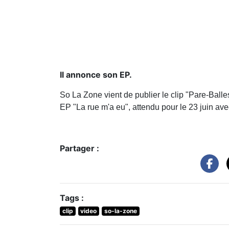
Il annonce son EP.
So La Zone vient de publier le clip "Pare-Balles
EP "La rue m'a eu", attendu pour le 23 juin av
Partager :
Tags :
clip
video
so-la-zone