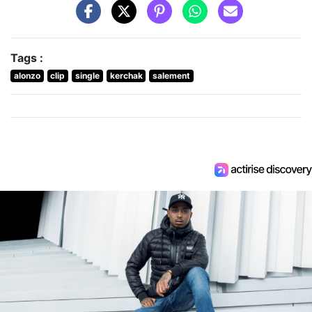
Tags :
alonzo
clip
single
kerchak
salement