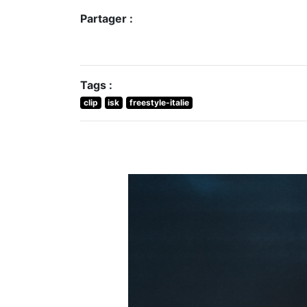
Partager :
Tags :
clip
isk
freestyle-italie