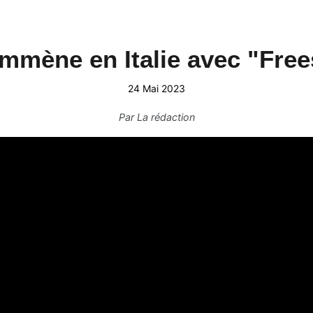
mmène en Italie avec "Freest
24 Mai 2023
Par
La rédaction