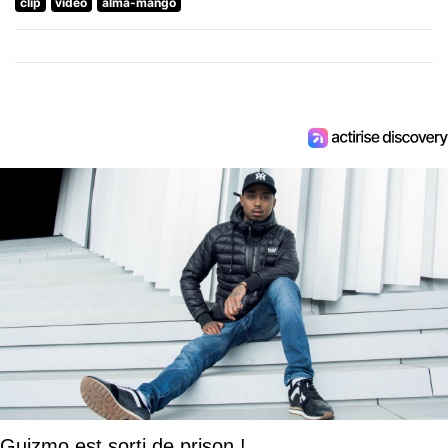
clip
video
alma-mango
Guizmo est sorti de prison !