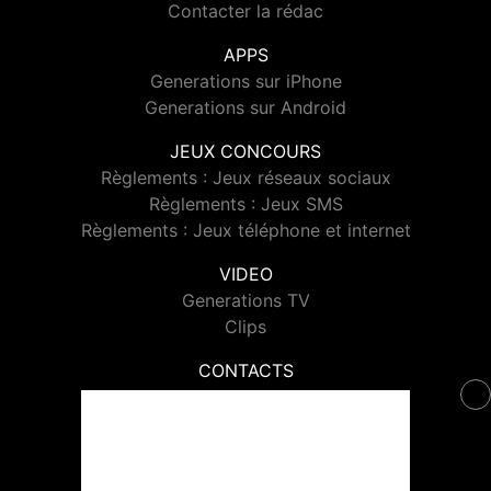
Contacter la rédac
APPS
Generations sur iPhone
Generations sur Android
JEUX CONCOURS
Règlements : Jeux réseaux sociaux
Règlements : Jeux SMS
Règlements : Jeux téléphone et internet
VIDEO
Generations TV
Clips
CONTACTS
Contacter Generations