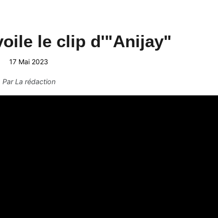
oile le clip d'"Anijay"
17 Mai 2023
Par
La rédaction