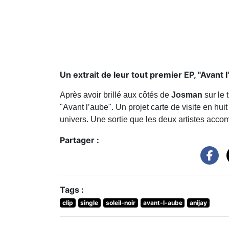
Un extrait de leur tout premier EP, "Avant l
Après avoir brillé aux côtés de
Josman
sur le 
"Avant l’aube". Un projet carte de visite en hui
univers. Une sortie que les deux artistes accom
Partager :
Tags :
clip
single
soleil-noir
avant-l-aube
anijay