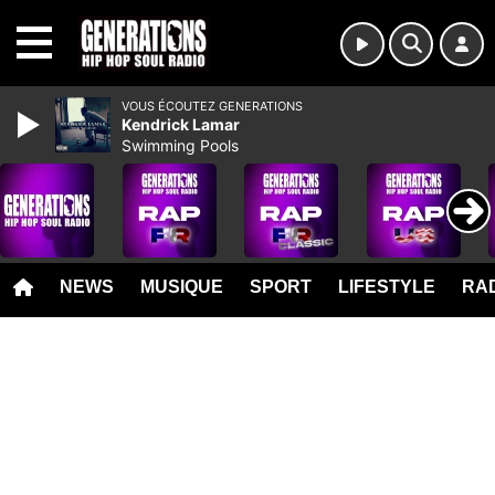
MENU
VOUS ÉCOUTEZ GENERATIONS
Kendrick Lamar
Swimming Pools
NEWS
MUSIQUE
SPORT
LIFESTYLE
RAD