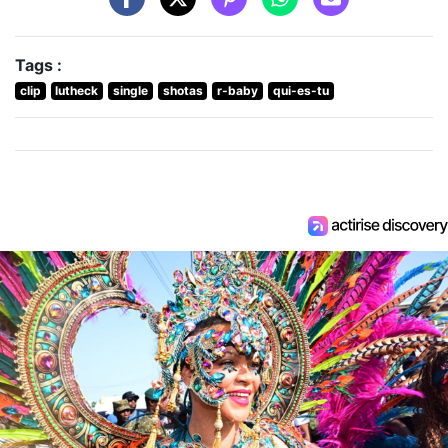
Tags :
clip
lutheck
single
shotas
r-baby
qui-es-tu