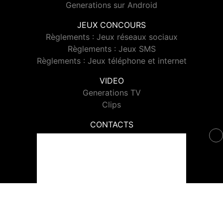
Generations sur Android
JEUX CONCOURS
Règlements : Jeux réseaux sociaux
Règlements : Jeux SMS
Règlements : Jeux téléphone et internet
VIDEO
Generations TV
Clips
CONTACTS
Contacter Generations
© 2026 Generations Tous droits réservés.
Signaler un contenu
-
Mentions légales
-
Politique de cookies
-