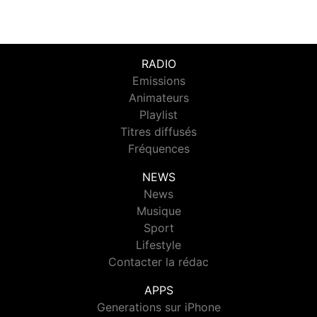
RADIO
Emissions
Animateurs
Playlist
Titres diffusés
Fréquences
NEWS
News
Musique
Sport
Lifestyle
Contacter la rédac
APPS
Generations sur iPhone