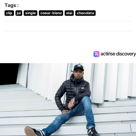
Tags :
clip
jul
single
coeur-blanc
elai
chocolata