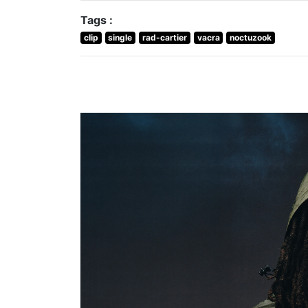
Tags :
clip
single
rad-cartier
vacra
noctuzook