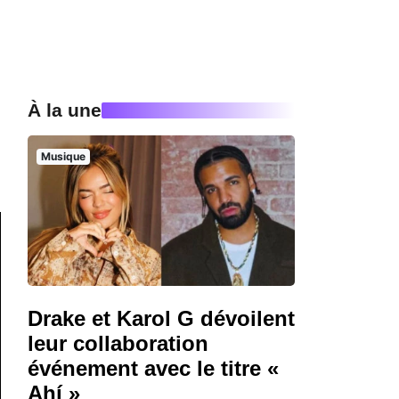
À la une
Musique
Drake et Karol G dévoilent
leur collaboration
événement avec le titre «
Ahí »