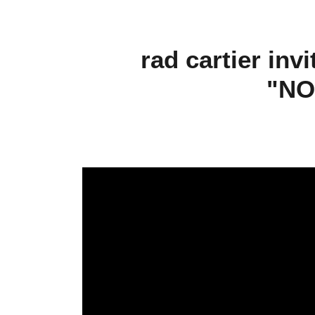
rad cartier inv
"N