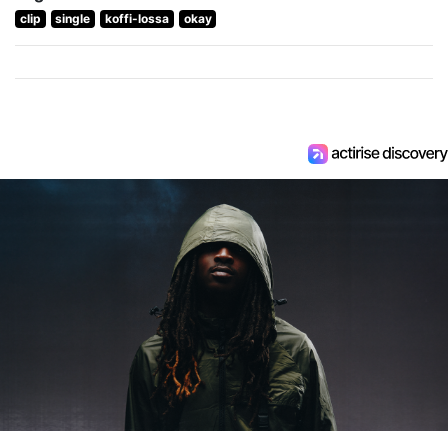
clip
single
koffi-lossa
okay