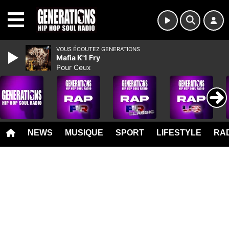
MENU
VOUS ÉCOUTEZ GENERATIONS
Mafia K'1 Fry
Pour Ceux
NEWS
MUSIQUE
SPORT
LIFESTYLE
RAD