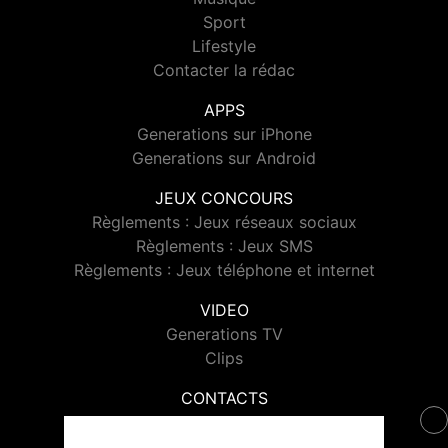
Sport
Lifestyle
Contacter la rédac
APPS
Generations sur iPhone
Generations sur Android
JEUX CONCOURS
Règlements : Jeux réseaux sociaux
Règlements : Jeux SMS
Règlements : Jeux téléphone et internet
VIDEO
Generations TV
Clips
CONTACTS
Contacter Generations