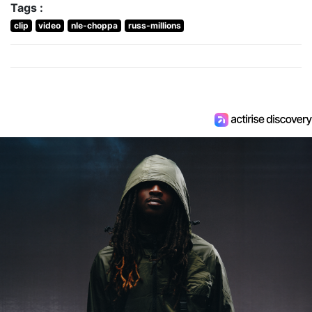
Tags :
clip
video
nle-choppa
russ-millions