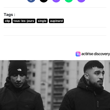
Tags :
clip
tous-les-jours
single
aupinard