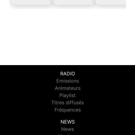
RADIO
Emissions
Animateurs
Playlist
Titres diffusés
Fréquences
NEWS
News