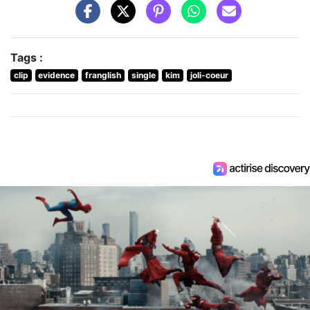
Tags :
clip
evidence
franglish
single
kim
joli-coeur