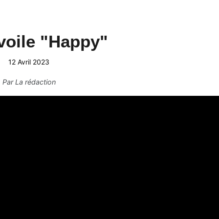
voile "Happy"
12 Avril 2023
Par
La rédaction