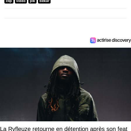
clip
video
plk
bekar
La Rvfleuze retourne en détention après son feat