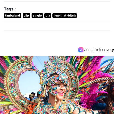
Tags :
timbaland
clip
single
bia
i-m-that-bitch