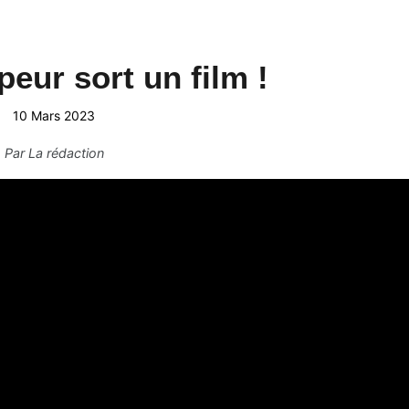
peur sort un film !
10 Mars 2023
Par
La rédaction