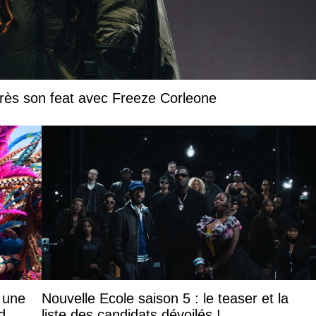
près son feat avec Freeze Corleone
: une
Nouvelle Ecole saison 5 : le teaser et la
d
liste des candidats dévoilés !