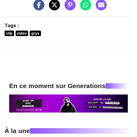
Tags :
clip
video
grys
En ce moment sur Generations
À la une