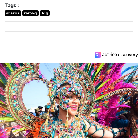
Tags :
shakira
karol-g
tqg