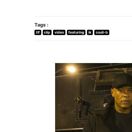
Tags :
tlf
clip
video
featuring
ik
couli-b