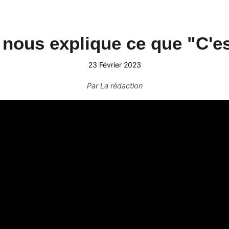
 nous explique ce que "C'es
23 Février 2023
Par
La rédaction