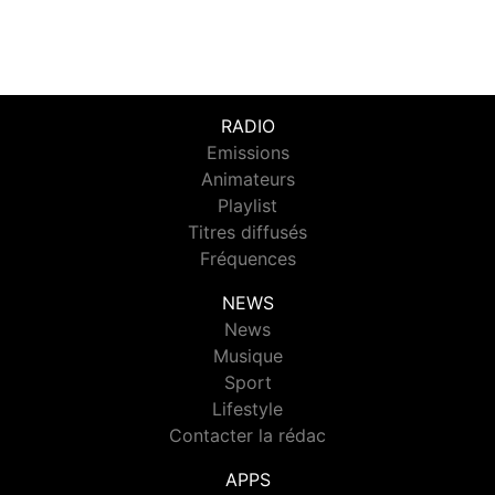
RADIO
Emissions
Animateurs
Playlist
Titres diffusés
Fréquences
NEWS
News
Musique
Sport
Lifestyle
Contacter la rédac
APPS